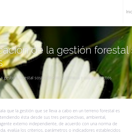
Ini
cación de la gestión forestal
s
la gestión forestal sostenible en la dehesa y sus productos
ala que la gestión que se lleva a cabo en un terreno forestal es
ntendiendo ésta desde sus tres perspectivas, ambiental,
n agente externo independiente, de acuerdo con una norma de
da, evalúa los criterios, parámetros o indicadores establecidos