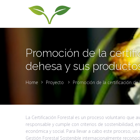
Promoción de la certifi
dehesa y sus producto
Home
Proyecto
Promoción de la certificación de 
La Certificación Forestal es un proceso voluntario que av
responsable y cumple con criterios de sostenibilidad, e
económica y social. Para llevar a cabo este proceso, u
Gestión Forestal Sostenible internacionalmente reconoci