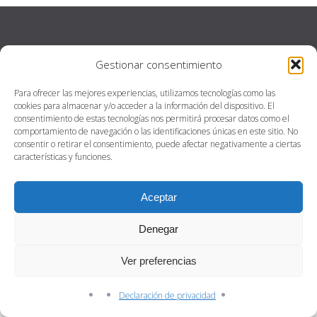
Gestionar consentimiento
INICIO
Para ofrecer las mejores experiencias, utilizamos tecnologías como las
PROYECTO
cookies para almacenar y/o acceder a la información del dispositivo. El
consentimiento de estas tecnologías nos permitirá procesar datos como el
DÓNDE ESTAMOS
comportamiento de navegación o las identificaciones únicas en este sitio. No
consentir o retirar el consentimiento, puede afectar negativamente a ciertas
POLÍTICA PRIVACIDAD
características y funciones.
© RED EXTREMADURA VERDE 2026.
TRANSCEND
THEME BY
Aceptar
CPOTHEMES.
Denegar
Ver preferencias
Declaración de privacidad